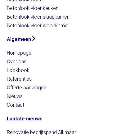
Betonlook vloer keuken
Betonlook vloer slaapkamer
Betonlook vloer woonkamer
Algemeen
Homepage
Over ons
Lookbook
Referenties
Offerte aanvragen
Nieuws
Contact
Laatste nieuws
Renovatie bedrijfspand Alkmaar